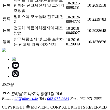
하이브리드 고체전해질을 포
10-2021-
등록
함하는 전고체전지 및 그의 제
10-2691518
0098251
조방법
멀티스택 모노폴라 전고체 전
10-2019-
등록
10-2239783
0094773
지
전고체 리튬이차전지의 제조
10-2018-
등록
10-2088648
0046027
방법
양극복합소재 및 그를 포함하
10-2016-
등록
10-1876826
0129949
는 전고체 리튬 이차전지
티디엘
주소
전라남도 나주시 황동3길 18-6
Email
:
tdl@tdlus.co.kr
Tel
:
062-971-2684
Fax
: 062-971-2685
COPYRIGHT ⓒ MOVIENT CORP. ALL RIGHTS RESERVED