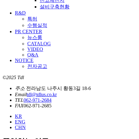
전고체전지
설비구축현황
R&D
특허
수행실적
PR CENTER
뉴스룸
CATALOG
VIDEO
Q&A
NOTICE
전자공고
©2025 Tdl
주소
전라남도 나주시 황동3길 18-6
Email
tdl@tdlus.co.kr
TEL
062-971-2684
FAX
062-971-2685
KR
ENG
CHN