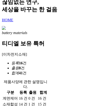
끊임없는 연구,
세상을 바꾸는 한 걸음
HOME
battery materials
티디엘 보유 특허
[이차전지소재]
등록
16
건
출원
8
건
합계
41
건
제품사양에 관한 설명입니
다.
구분
등록
출원
합계
계면제어
16 건
0 건
16 건
소재합성
14 건
1 건
15 건