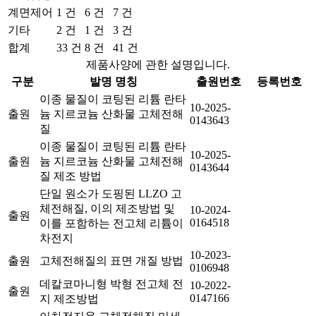
계면제어
1 건
6 건
7 건
기타
2 건
1 건
3 건
합계
33 건
8 건
41 건
제품사양에 관한 설명입니다.
구분
발명 명칭
출원번호
등록번호
이종 물질이 코팅된 리튬 란타
10-2025-
출원
늄 지르코늄 산화물 고체전해
0143643
질
이종 물질이 코팅된 리튬 란타
10-2025-
출원
늄 지르코늄 산화물 고체전해
0143644
질 제조 방법
단일 원소가 도핑된 LLZO 고
체전해질, 이의 제조방법 및
10-2024-
출원
0164518
이를 포함하는 전고체 리튬이
차전지
10-2023-
출원
고체전해질의 표면 개질 방법
0106948
데칼코마니형 박형 전고체 전
10-2022-
출원
0147166
지 제조방법