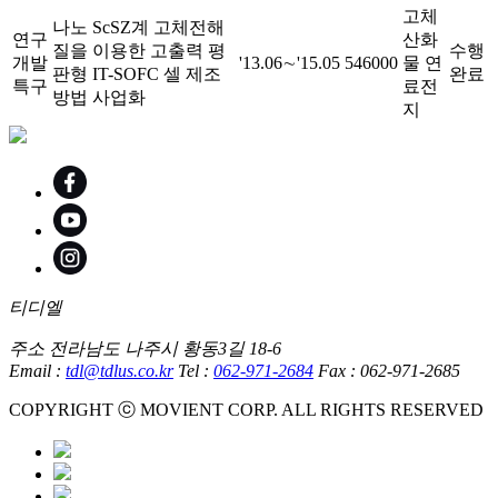
고체
나노 ScSZ계 고체전해
연구
산화
질을 이용한 고출력 평
수행
개발
'13.06∼'15.05
546000
물 연
판형 IT-SOFC 셀 제조
완료
특구
료전
방법 사업화
지
티디엘
주소
전라남도 나주시 황동3길 18-6
Email
:
tdl@tdlus.co.kr
Tel
:
062-971-2684
Fax
: 062-971-2685
COPYRIGHT ⓒ MOVIENT CORP. ALL RIGHTS RESERVED