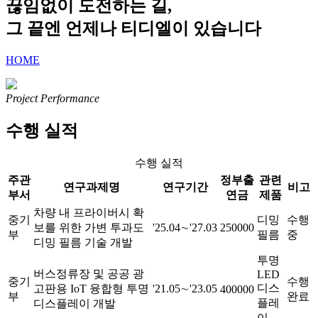
끊임없이 도전하는 길,
그 끝엔 언제나 티디엘이 있습니다
HOME
Project Performance
수행 실적
수행 실적
주관
정부출
관련
연구과제명
연구기간
비고
부서
연금
제품
차량 내 프라이버시 확
중기
디밍
수행
보를 위한 가변 투과도
'25.04∼'27.03
250000
부
필름
중
디밍 필름 기술 개발
투명
버스정류장 및 공공 광
LED
중기
수행
디스
고판용 IoT 융합형 투명
'21.05∼'23.05
400000
부
완료
플레
디스플레이 개발
이