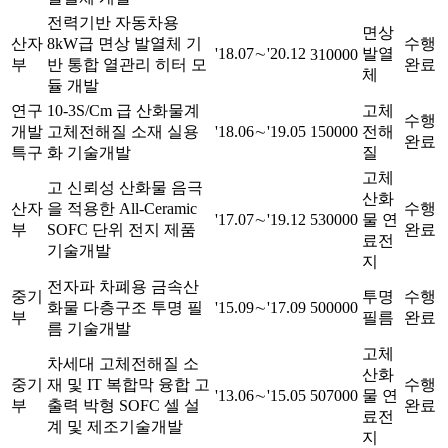
전력기반 자동차용
면상
산자
8kW급 면상 발열체 기
수행
'18.07∼'20.12
발열
310000
부
반 통합 열관리 히터 모
완료
체
듈 개발
연구
10-3S/Cm 급 산화물계
고체
수행
개발
고체전해질 소재 실용
'18.06∼'19.05
150000
전해
완료
특구
화 기술개발
질
고체
고 신뢰성 산화물 음극
산화
산자
을 적용한 All-Ceramic
수행
'17.07∼'19.12
530000
물 연
부
SOFC 단위 전지 제품
완료
료전
기술개발
지
전자파 차폐용 금속산
중기
투명
수행
화물 다층구조 투명 필
'15.09∼'17.09
500000
부
필름
완료
름 기술개발
고체
차세대 고체전해질 소
산화
중기
재 및 IT 복합막 융합 고
수행
'13.06∼'15.05
507000
물 연
부
출력 박형 SOFC 셀 설
완료
료전
계 및 제조기술개발
지