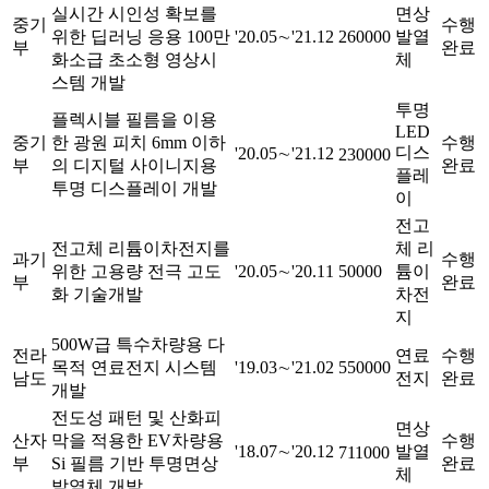
실시간 시인성 확보를
면상
중기
수행
위한 딥러닝 응용 100만
'20.05∼'21.12
260000
발열
부
완료
화소급 초소형 영상시
체
스템 개발
투명
플렉시블 필름을 이용
LED
중기
한 광원 피치 6mm 이하
수행
디스
'20.05∼'21.12
230000
부
의 디지털 사이니지용
완료
플레
투명 디스플레이 개발
이
전고
전고체 리튬이차전지를
체 리
과기
수행
위한 고용량 전극 고도
'20.05∼'20.11
50000
튬이
부
완료
화 기술개발
차전
지
500W급 특수차량용 다
전라
연료
수행
목적 연료전지 시스템
'19.03∼'21.02
550000
남도
전지
완료
개발
전도성 패턴 및 산화피
면상
산자
막을 적용한 EV차량용
수행
'18.07∼'20.12
발열
711000
부
Si 필름 기반 투명면상
완료
체
발열체 개발