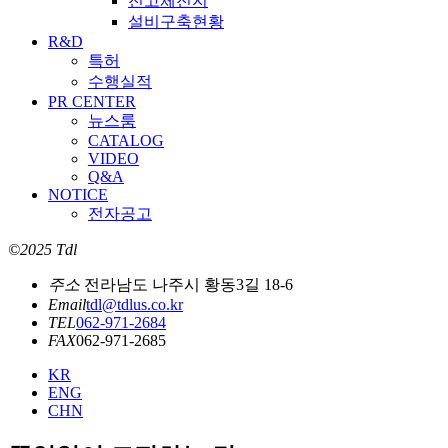
전고체전지
설비구축현황
R&D
특허
수행실적
PR CENTER
뉴스룸
CATALOG
VIDEO
Q&A
NOTICE
전자공고
©2025 Tdl
주소
전라남도 나주시 황동3길 18-6
Email
tdl@tdlus.co.kr
TEL
062-971-2684
FAX
062-971-2685
KR
ENG
CHN