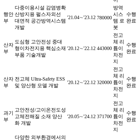
다중이용시설 감염병확
방역
행안
산방지용 펄스자외선
시스
수행
'21.04∼'23.12
780000
부
대면적 공간방역시스템
템 로
완료
개발
봇
전고
도심형 고안전성 중대
체 리
산자
수행
형이차전지용 핵심소재
'20.12∼'22.12
443000
튬이
부
완료
부품 기술개발
차전
지
전고
체 리
산자
전고체 Ultra-Safety ESS
수행
'20.12∼'22.12
320000
튬이
부
및 양산형 모델 개발
완료
차전
지
전고
고안전성/고이온전도성
체 리
과기
수행
고체전해질 소재 양산
'20.05∼'24.12
371700
튬이
부
완료
화 개발
차전
지
다양한 외부환경에서의